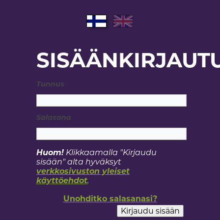
SISÄÄNKIRJAUT
Tunnus
Salasana
Huom!
Klikkaamalla "Kirjaudu
sisään" alta hyväksyt
verkkosivuston yleiset
käyttöehdot
.
Unohditko salasanasi?