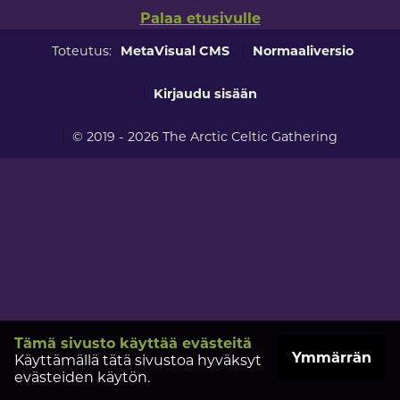
Palaa etusivulle
Toteutus:
MetaVisual CMS
Normaaliversio
Kirjaudu sisään
© 2019 - 2026 The Arctic Celtic Gathering
Tämä sivusto käyttää evästeitä
Ymmärrän
Käyttämällä tätä sivustoa hyväksyt
evästeiden käytön.